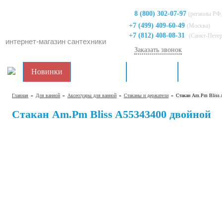
8 (800) 302-07-97
(регионы РФ,
+7 (499) 409-60-49
(Москва)
+7 (812) 408-08-31
(Санкт-Пете
интернет-магазин сантехники
Заказать звонок
Новинки
Распродажа
Для кухни
Для ванно
Главная
»
Для ванной
»
Аксессуары для ванной
»
Стаканы и держатели
»
Стакан Am.Pm Bliss 
Стакан Am.Pm Bliss A55343400 двойной