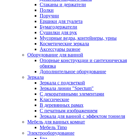
Стаканы и держатели
Полки
Поручни
Ершики для туалета
Бумагодержатели
Сушилки для рук
Мусорные ведра, контейнеры, урны
Косметические зеркала
Аксессуары разное
Оборудование для ванной
Опорные конструкции и сантехническая
обвязка
Дополнительное оборудование
Зеркала
Зеркала с подсветкой
Зеркала линии "Spectum"
С декоративными элементами
Классические
В деревянных рамах
С печатным изображением
Зеркала для ванной с эффектом тоннеля
Мебель для ванных комнат
Мебель Timo
Электрооборудование
Бра