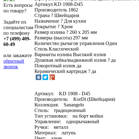
Артикул
KD 1908-D45
Есть вопросы
Производитель
1862
по товару?
Страна
?
Швейцария
Назначение
?
Для кухни
Задайте их
Покрытие
?
Хром
специалистам
Размер излива
?
260 х 205 мм
по телефону
Размеры (высота)
297 мм
+7 (499) 409-
Количество рычагов управления
Один
60-49
Стиль
Классический
Варианты излива
Высокий излив
или закажите
Душевая лейка/выдвижной излив
?
да
обратный
Поворотный излив
да
звонок
Керамический картридж
?
да
Артикул: KD 1908 - D45
Производитель: KorDi (Швейцария)
Коллекция: Sanangelo
Стиль: традиционный
Тип установки: на борт мойки
Управление: однорычажный
Ручки: металл
Материал: латунь
Цвет: хром