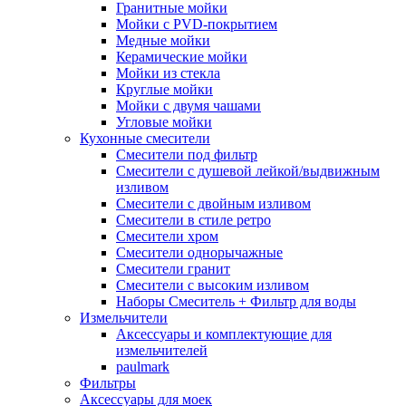
Гранитные мойки
Мойки с PVD-покрытием
Медные мойки
Керамические мойки
Мойки из стекла
Круглые мойки
Мойки с двумя чашами
Угловые мойки
Кухонные смесители
Смесители под фильтр
Смесители с душевой лейкой/выдвижным
изливом
Смесители с двойным изливом
Смесители в стиле ретро
Смесители хром
Смесители однорычажные
Смесители гранит
Смесители с высоким изливом
Наборы Смеситель + Фильтр для воды
Измельчители
Аксессуары и комплектующие для
измельчителей
paulmark
Фильтры
Аксессуары для моек