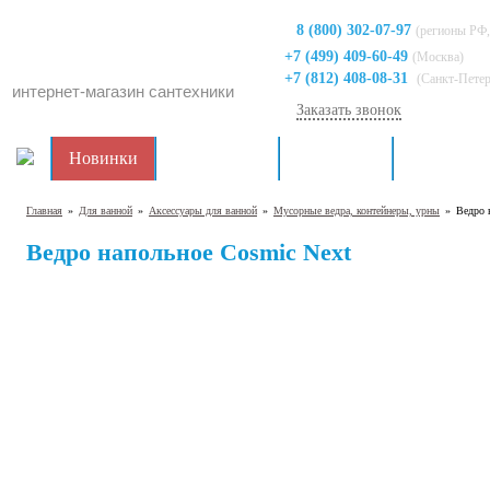
8 (800) 302-07-97
(регионы РФ,
+7 (499) 409-60-49
(Москва)
+7 (812) 408-08-31
(Санкт-Пете
интернет-магазин сантехники
Заказать звонок
Новинки
Распродажа
Для кухни
Для ванно
Главная
»
Для ванной
»
Аксессуары для ванной
»
Мусорные ведра, контейнеры, урны
»
Ведро 
Ведро напольное Cosmic Next