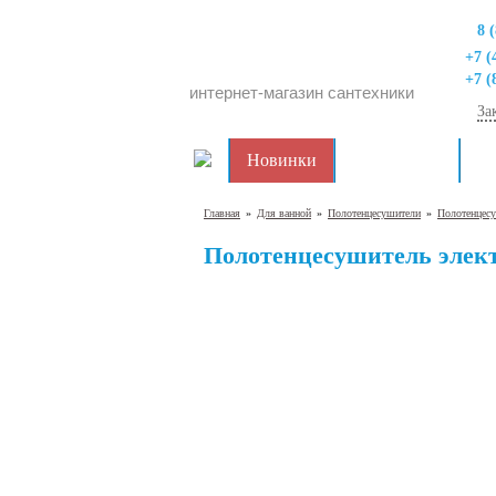
8 
+7 (
+7 (
интернет-магазин сантехники
За
Новинки
Распродажа
Дл
Главная
»
Для ванной
»
Полотенцесушители
»
Полотенцесу
Полотенцесушитель элект