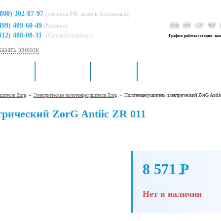
(800) 302-07-97
(регионы РФ, звонок бесплатный)
499) 409-60-49
(Москва)
ПН
ВТ
СР
ЧТ
812) 408-08-31
(Санкт-Петербург)
График работы сегодня: вы
казать звонок
я кухни
Для ванной
Доставка
Контакты
шители Zorg
»
Электрические полотенцесушители Zorg
»
Полотенцесушитель электрический ZorG Antii
рический ZorG Antiic ZR 011
8 571
P
-
Нет в наличии