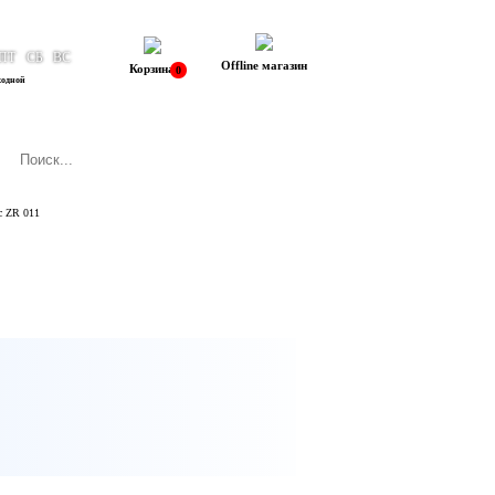
ПТ
СБ
ВС
Offline магазин
Корзина
0
ходной
c ZR 011