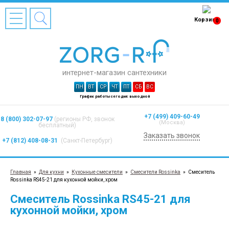
Корзина
0
интернет-магазин сантехники
ПН
ВТ
СР
ЧТ
ПТ
СБ
ВС
График работы сегодня: выходной
+7 (499) 409-60-49
8 (800) 302-07-97
(регионы РФ, звонок
(Москва)
бесплатный)
Заказать звонок
+7 (812) 408-08-31
(Санкт-Петербург)
Главная
»
Для кухни
»
Кухонные смесители
»
Смесители Rossinka
»
Смеситель
Rossinka RS45-21 для кухонной мойки, хром
Смеситель Rossinka RS45-21 для
кухонной мойки, хром