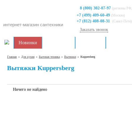
8 (800) 302-07-97
(регионы РФ,
+7 (499) 409-60-49
(Москва)
+7 (812) 408-08-31
(Санкт-Пете
интернет-магазин сантехники
Заказать звонок
Новинки
Распродажа
Для кухни
Для ванно
Главная
»
Для кухни
»
Бытовая техника
»
Вытяжки
»
Kuppersberg
Вытяжки Kuppersberg
Ничего не найдено