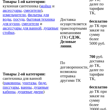
Товары 1-ой категории:
далее по
кухонная сантехника (
мойки
и
тарифам
аксессуары
,
смесители
),
ТК,
измельчители
,
фильтры для
воды
,
посуда
,
бытовая техника
Доставка
бесплатно
для кухни
,
смесители
и
осуществляется
до ТК при
аксессуары для ванной
,
душевые
транспортными
заказе на
стойки
.
компаниями
сумму
(ТК)
СДЭК
,
более
Деловые
5000 руб.
линии
.
700
руб.
доставка
По
до ТК,
договоренности,
далее по
возможна
Товары 2-ой категории:
тарифам
отправка
сантехника для ванной
ТК,
другими ТК
(
раковины
,
унитазы
,
биде
,
бесплатно
писсуары
,
ванны
,
душевые
до ТК при
кабины
,
душевые двери
)
заказе на
сумму
более
20000 руб.