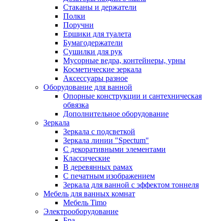
Стаканы и держатели
Полки
Поручни
Ершики для туалета
Бумагодержатели
Сушилки для рук
Мусорные ведра, контейнеры, урны
Косметические зеркала
Аксессуары разное
Оборудование для ванной
Опорные конструкции и сантехническая
обвязка
Дополнительное оборудование
Зеркала
Зеркала с подсветкой
Зеркала линии "Spectum"
С декоративными элементами
Классические
В деревянных рамах
С печатным изображением
Зеркала для ванной с эффектом тоннеля
Мебель для ванных комнат
Мебель Timo
Электрооборудование
Бра