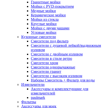
Гранитные мойки
Мойки с PVD-покрытием
Медные мойки
Керамические мойки
Мойки из стекла
Круглые мойки
Мойки с двумя чашами
Угловые мойки
Кухонные смесители
Смесители под фильтр
Смесители с душевой лейкой/выдвижным
изливом
Смесители с двойным изливом
Смесители в стиле ретро
Смесители хром
Смесители однорычажные
Смесители гранит
Смесители с высоким изливом
Наборы Смеситель + Фильтр для воды
Измельчители
Аксессуары и комплектующие для
измельчителей
paulmark
Фильтры
Аксессуары для моек