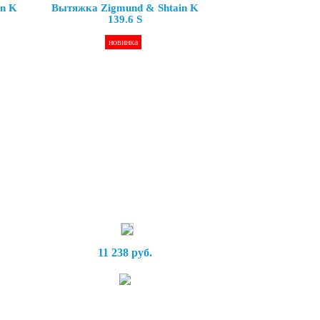
in K
Вытяжка Zigmund & Shtain K
139.6 S
новинка
11 238 руб.