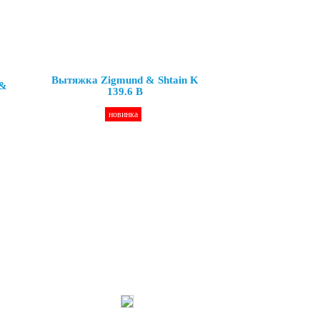
Вытяжка Zigmund & Shtain K
 &
139.6 B
новинка