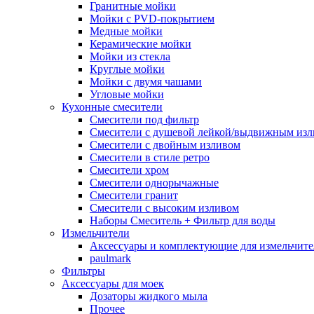
Гранитные мойки
Мойки с PVD-покрытием
Медные мойки
Керамические мойки
Мойки из стекла
Круглые мойки
Мойки с двумя чашами
Угловые мойки
Кухонные смесители
Смесители под фильтр
Смесители с душевой лейкой/выдвижным из
Смесители с двойным изливом
Смесители в стиле ретро
Смесители хром
Смесители однорычажные
Смесители гранит
Смесители с высоким изливом
Наборы Смеситель + Фильтр для воды
Измельчители
Аксессуары и комплектующие для измельчите
paulmark
Фильтры
Аксессуары для моек
Дозаторы жидкого мыла
Прочее