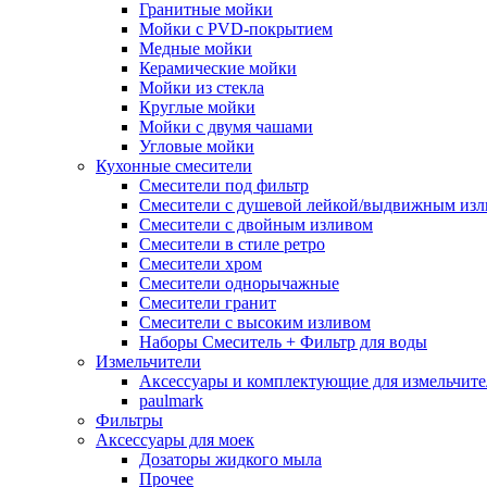
Гранитные мойки
Мойки с PVD-покрытием
Медные мойки
Керамические мойки
Мойки из стекла
Круглые мойки
Мойки с двумя чашами
Угловые мойки
Кухонные смесители
Смесители под фильтр
Смесители с душевой лейкой/выдвижным из
Смесители с двойным изливом
Смесители в стиле ретро
Смесители хром
Смесители однорычажные
Смесители гранит
Смесители с высоким изливом
Наборы Смеситель + Фильтр для воды
Измельчители
Аксессуары и комплектующие для измельчите
paulmark
Фильтры
Аксессуары для моек
Дозаторы жидкого мыла
Прочее