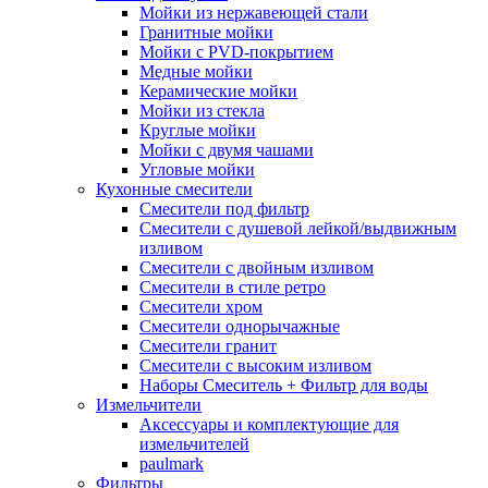
Мойки из нержавеющей стали
Гранитные мойки
Мойки с PVD-покрытием
Медные мойки
Керамические мойки
Мойки из стекла
Круглые мойки
Мойки с двумя чашами
Угловые мойки
Кухонные смесители
Смесители под фильтр
Смесители с душевой лейкой/выдвижным
изливом
Смесители с двойным изливом
Смесители в стиле ретро
Смесители хром
Смесители однорычажные
Смесители гранит
Смесители с высоким изливом
Наборы Смеситель + Фильтр для воды
Измельчители
Аксессуары и комплектующие для
измельчителей
paulmark
Фильтры