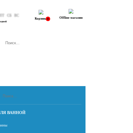
ПТ
СБ
ВС
Offline магазин
Корзина
0
ходной
ЛЯ ВАННОЙ
вины