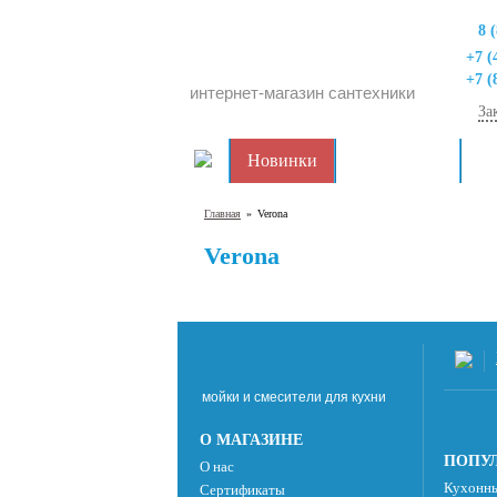
8 
+7 (
+7 (
интернет-магазин сантехники
За
Новинки
Распродажа
Дл
Главная
»
Verona
Verona
мойки и смесители для кухни
О МАГАЗИНЕ
ПОПУЛ
О нас
Кухонны
Сертификаты