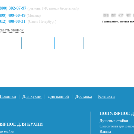
(800) 302-07-97
(регионы РФ, звонок бесплатный)
499) 409-60-49
(Москва)
ПН
ВТ
СР
ЧТ
812) 408-08-31
(Санкт-Петербург)
График работы сегодня: вы
казать звонок
я кухни
Для ванной
Доставка
Контакты
Новинки
Для кухни
Для ванной
Доставка
Контакты
ПОПУЛЯРНОЕ Д
Душевые стойки
ЯРНОЕ ДЛЯ КУХНИ
Смесители для рако
е мойки
Ванны