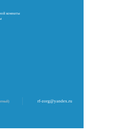
ной комнаты
ы
rf-zorg@yandex.ru
атный)