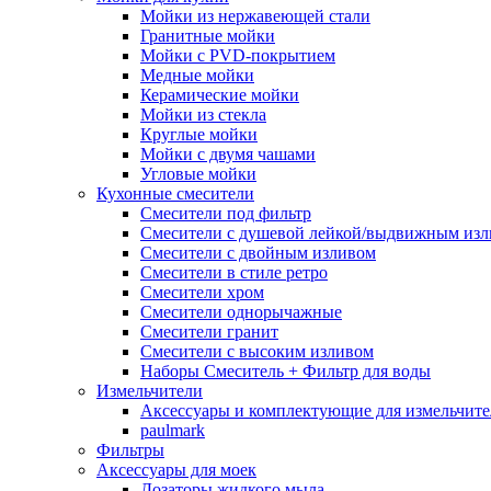
Мойки из нержавеющей стали
Гранитные мойки
Мойки с PVD-покрытием
Медные мойки
Керамические мойки
Мойки из стекла
Круглые мойки
Мойки с двумя чашами
Угловые мойки
Кухонные смесители
Смесители под фильтр
Смесители с душевой лейкой/выдвижным из
Смесители с двойным изливом
Смесители в стиле ретро
Смесители хром
Смесители однорычажные
Смесители гранит
Смесители с высоким изливом
Наборы Смеситель + Фильтр для воды
Измельчители
Аксессуары и комплектующие для измельчите
paulmark
Фильтры
Аксессуары для моек
Дозаторы жидкого мыла