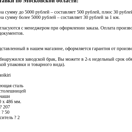
тавки по Московской области:
на сумму до 5000 рублей – составляет 500 рублей, плюс 30 рублей
на сумму более 5000 рублей – составляет 30 рублей за 1 км.
гласуются с менеджером при оформлении заказа. Оплата производ
документов.
едставленный в нашем магазине, оформляется гарантия от произв
обнаружился заводской брак, Вы можете в 2-х недельный срок о
кой упаковки и товарного вида).
oikiri
ющая сталь
столешницей
 чаши
0 х 486 мм.
?
207
м
?
50
еситель
?
2