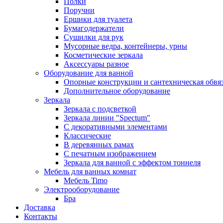
Полки
Поручни
Ершики для туалета
Бумагодержатели
Сушилки для рук
Мусорные ведра, контейнеры, урны
Косметические зеркала
Аксессуары разное
Оборудование для ванной
Опорные конструкции и сантехническая обвя
Дополнительное оборудование
Зеркала
Зеркала с подсветкой
Зеркала линии "Spectum"
С декоративными элементами
Классические
В деревянных рамах
С печатным изображением
Зеркала для ванной с эффектом тоннеля
Мебель для ванных комнат
Мебель Timo
Электрооборудование
Бра
Доставка
Контакты