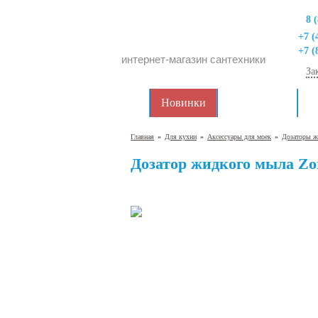
8 
+7 (
+7 (
интернет-магазин сантехники
За
Новинки
Распродажа
Д
Главная
»
Для кухни
»
Аксессуары для моек
»
Дозаторы ж
Дозатор жидкого мыла Zo