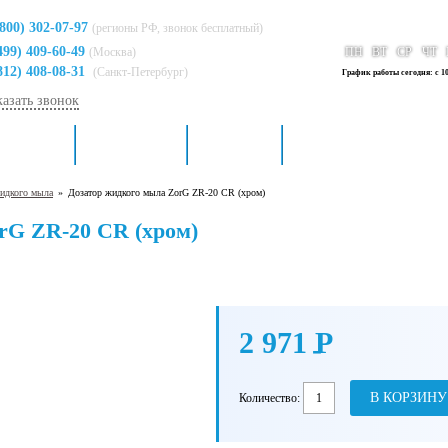
(800) 302-07-97
(регионы РФ, звонок бесплатный)
499) 409-60-49
(Москва)
ПН
ВТ
СР
ЧТ
812) 408-08-31
(Санкт-Петербург)
График работы сегодня: с 10
казать звонок
ля кухни
Для ванной
Доставка
Контакты
идкого мыла
»
Дозатор жидкого мыла ZorG ZR-20 CR (хром)
rG ZR-20 CR (хром)
2 971
P
-
В КОРЗИНУ
Количество: