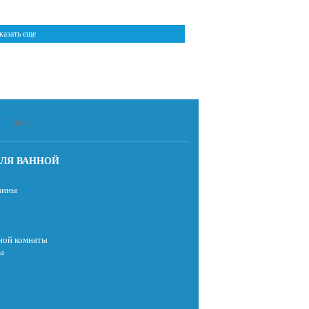
казать еще
ЛЯ ВАННОЙ
вины
ной комнаты
ы