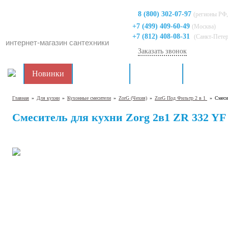
8 (800) 302-07-97
(регионы РФ,
+7 (499) 409-60-49
(Москва)
+7 (812) 408-08-31
(Санкт-Пете
интернет-магазин сантехники
Заказать звонок
Новинки
Распродажа
Для кухни
Для ванно
Главная
»
Для кухни
»
Кухонные смесители
»
ZorG (Чехия)
»
ZorG Под Фильтр 2 в 1
»
Смеси
Смеситель для кухни Zorg 2в1 ZR 332 YF