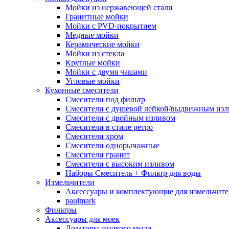
Мойки из нержавеющей стали
Гранитные мойки
Мойки с PVD-покрытием
Медные мойки
Керамические мойки
Мойки из стекла
Круглые мойки
Мойки с двумя чашами
Угловые мойки
Кухонные смесители
Смесители под фильтр
Смесители с душевой лейкой/выдвижным из
Смесители с двойным изливом
Смесители в стиле ретро
Смесители хром
Смесители однорычажные
Смесители гранит
Смесители с высоким изливом
Наборы Смеситель + Фильтр для воды
Измельчители
Аксессуары и комплектующие для измельчите
paulmark
Фильтры
Аксессуары для моек
Дозаторы жидкого мыла