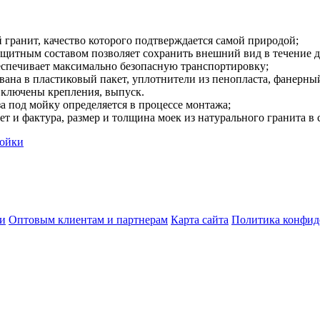
гранит, качество которого подтверждается самой природой;
ащитным составом позволяет сохранить внешний вид в течение д
еспечивает максимально безопасную транспортировку;
ана в пластиковый пакет, уплотнители из пенопласта, фанерный
включены крепления, выпуск.
а под мойку определяется в процессе монтажа;
ет и фактура, размер и толщина моек из натурального гранита в
ойки
ки
Оптовым клиентам и партнерам
Карта сайта
Политика конфид