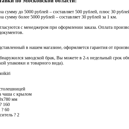
тавки по Московской области:
на сумму до 5000 рублей – составляет 500 рублей, плюс 30 рублей
на сумму более 5000 рублей – составляет 30 рублей за 1 км.
гласуются с менеджером при оформлении заказа. Оплата производ
документов.
едставленный в нашем магазине, оформляется гарантия от произв
обнаружился заводской брак, Вы можете в 2-х недельный срок о
кой упаковки и товарного вида).
oikiri
столешницей
 чаша с крылом
0х780 мм
?
160
м
?
60
еситель
?
2