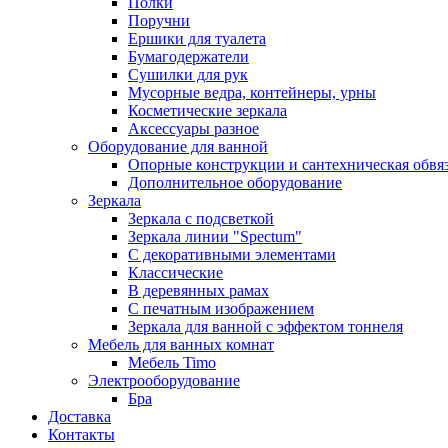
Полки
Поручни
Ершики для туалета
Бумагодержатели
Сушилки для рук
Мусорные ведра, контейнеры, урны
Косметические зеркала
Аксессуары разное
Оборудование для ванной
Опорные конструкции и сантехническая обвя
Дополнительное оборудование
Зеркала
Зеркала с подсветкой
Зеркала линии "Spectum"
С декоративными элементами
Классические
В деревянных рамах
С печатным изображением
Зеркала для ванной с эффектом тоннеля
Мебель для ванных комнат
Мебель Timo
Электрооборудование
Бра
Доставка
Контакты