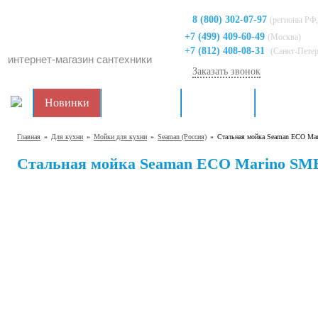
8 (800) 302-07-97
(регионы РФ,
+7 (499) 409-60-49
(Москва)
+7 (812) 408-08-31
(Санкт-Пете
интернет-магазин сантехники
Заказать звонок
Новинки
Распродажа
Для кухни
Для ванно
Главная
»
Для кухни
»
Мойки для кухни
»
Seaman (Россия)
»
Стальная мойка Seaman ECO Ma
Стальная мойка Seaman ECO Marino SM