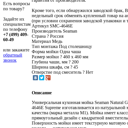
гарантия от производителя.
Есть вопросы
по товару?
Кроме того, если обнаружился заводской брак, В
недельный срок обменять купленный товар на 
Задайте их
(при условии сохранения заводской упаковки и 
специалистам
Артикул
SMC-4646E
по телефону
Производитель
Seaman
+7 (499) 409-
Страна
?
Россия
60-49
Материал
Медь
Тип монтажа
Под столешницу
или закажите
Форма мойки
Одна чаша
обратный
Размер мойки
?
460 х 460 мм
звонок
Глубина чаши, мм
?
200
Ширина шкафа, см
?
45
Отверстие под смеситель
?
Нет
Описание
Универсальная кухонная мойка Seaman Natural 
4646E Supreme изготавливается из натуральной 
качества (марка металла М1). Мойка имеет клас
прямоугольный дизайн с квадратной вместитель
Поверхность мойки имеет текстурную матовую о