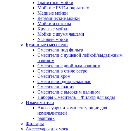
Гранитные мойки
Мойки с PVD-покрытием
Медные мойки
Керамические мойки
Мойки из стекла
Круглые мойки
Мойки с двумя чашами
Угловые мойки
Кухонные смесители
Смесители под фильтр
Смесители с душевой лейкой/выдвижным
изливом
Смесители с двойным изливом
Смесители в стиле ретро
Смесители хром
Смесители однорычажные
Смесители гранит
Смесители с высоким изливом
Наборы Смеситель + Фильтр для воды
Измельчители
Аксессуары и комплектующие для
измельчителей
paulmark
Фильтры
Аксессуары для моек