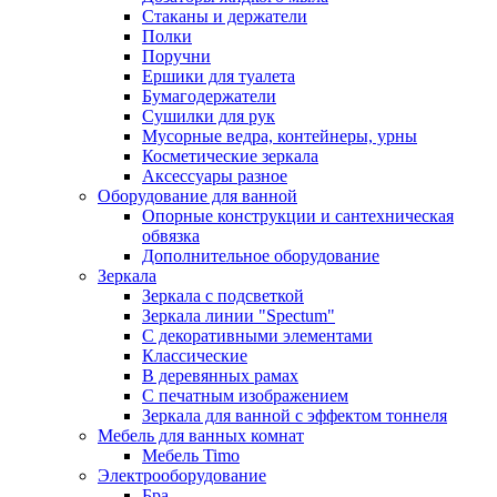
Стаканы и держатели
Полки
Поручни
Ершики для туалета
Бумагодержатели
Сушилки для рук
Мусорные ведра, контейнеры, урны
Косметические зеркала
Аксессуары разное
Оборудование для ванной
Опорные конструкции и сантехническая
обвязка
Дополнительное оборудование
Зеркала
Зеркала с подсветкой
Зеркала линии "Spectum"
С декоративными элементами
Классические
В деревянных рамах
С печатным изображением
Зеркала для ванной с эффектом тоннеля
Мебель для ванных комнат
Мебель Timo
Электрооборудование
Бра