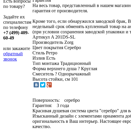
Гарантия
Есть вопросы
На весь товар, представленный в нашем магазин
по товару?
гарантия от производителя.
Задайте их
Кроме того, если обнаружился заводской брак, В
специалистам
недельный срок обменять купленный товар на 
по телефону
(при условии сохранения заводской упаковки и 
+7 (499) 409-
Артикул
A 201DS-SL
60-49
Производитель
Zorg
Цвет покрытия
Серебро
или закажите
Стиль
Ретро
обратный
Излив
Есть
звонок
Тип монтажа
Традиционный
Форма верхнего душа
?
Круглая
Смеситель
?
Однорычажный
Высота стойки, см
101
Поверхность: серебро
Гарантия: 3 года
Красивая душевая система цвета "серебро" для 
Изысканный дизайн с элементами орнамента до
оригинальность в Ваш интерьер. Настоящее евр
качество.