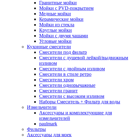
Гранитные мойки
Мойки с PVD-покрытием
Медные мойки
Керамические мойки
Мойки из стекла
Круглые мойки
Мойки с двумя чашами
Угловые мойки
Кухонные смесители
Смесители под фильтр
Смесители с душевой лейкой/выдвижным
изливом
Смесители с двойным изливом
Смесители в стиле ретро
Смесители хром
Смесители однорычажные
Смесители гранит
Смесители с высоким изливом
Наборы Смеситель + Фильтр для воды
Измельчители
Аксессуары и комплектующие для
измельчителей
paulmark
Фильтры
Аксессуары для моек