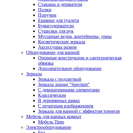
Стаканы и держатели
Полки
Поручни
Ершики для туалета
Бумагодержатели
Сушилки для рук
Мусорные ведра, контейнеры, урны
Косметические зеркала
Аксессуары разное
Оборудование для ванной
Опорные конструкции и сантехническая
обвязка
Дополнительное оборудование
Зеркала
Зеркала с подсветкой
Зеркала линии "Spectum"
С декоративными элементами
Классические
В деревянных рамах
С печатным изображением
Зеркала для ванной с эффектом тоннеля
Мебель для ванных комнат
Мебель Timo
Электрооборудование
Бра