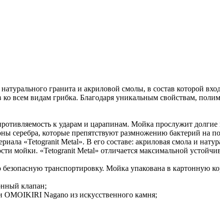
ия натурального гранита и акриловой смолы, в состав которой в
 ко всем видам грибка. Благодаря уникальным свойствам, полим
опротивляемость к ударам и царапинам. Мойка прослужит долгие
оны серебра, которые препятствуют размножению бактерий на п
ериала «Tetogranit Metal». В его составе: акриловая смола и на
сти мойки. «Tetogranit Metal» отличается максимальной устойч
о безопасную транспортировку. Мойка упакована в картонную к
онный клапан;
и OMOIKIRI Nagano из искусственного камня;