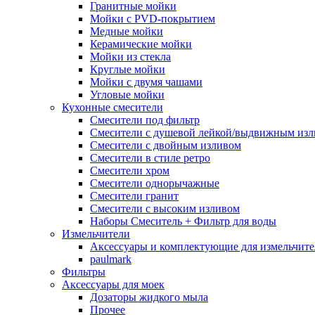
Гранитные мойки
Мойки с PVD-покрытием
Медные мойки
Керамические мойки
Мойки из стекла
Круглые мойки
Мойки с двумя чашами
Угловые мойки
Кухонные смесители
Смесители под фильтр
Смесители с душевой лейкой/выдвижным из
Смесители с двойным изливом
Смесители в стиле ретро
Смесители хром
Смесители однорычажные
Смесители гранит
Смесители с высоким изливом
Наборы Смеситель + Фильтр для воды
Измельчители
Аксессуары и комплектующие для измельчите
paulmark
Фильтры
Аксессуары для моек
Дозаторы жидкого мыла
Прочее