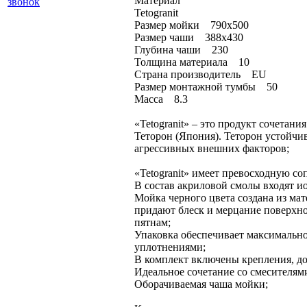
Материал
звонок
Tetogranit
Размер мойки 790х500
Размер чаши 388x430
Глубина чаши 230
Толщина материала 10
Страна производитель EU
Размер монтажной тумбы 50
Масса 8.3
«Tetogranit» – это продукт сочетан
Теторон (Япония). Теторон устойчив
агрессивных внешних факторов;
«Tetogranit» имеет превосходную с
В состав акриловой смолы входят и
Мойка черного цвета создана из мат
придают блеск и мерцание поверхно
пятнам;
Упаковка обеспечивает максимальн
уплотнениями;
В комплект включены крепления, д
Идеальное сочетание со смесителям
Оборачиваемая чаша мойки;