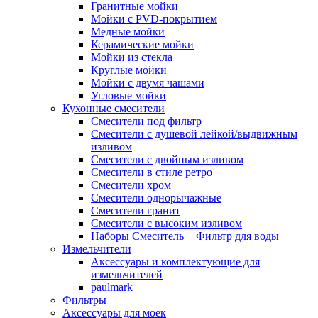
Гранитные мойки
Мойки с PVD-покрытием
Медные мойки
Керамические мойки
Мойки из стекла
Круглые мойки
Мойки с двумя чашами
Угловые мойки
Кухонные смесители
Смесители под фильтр
Смесители с душевой лейкой/выдвижным
изливом
Смесители с двойным изливом
Смесители в стиле ретро
Смесители хром
Смесители однорычажные
Смесители гранит
Смесители с высоким изливом
Наборы Смеситель + Фильтр для воды
Измельчители
Аксессуары и комплектующие для
измельчителей
paulmark
Фильтры
Аксессуары для моек