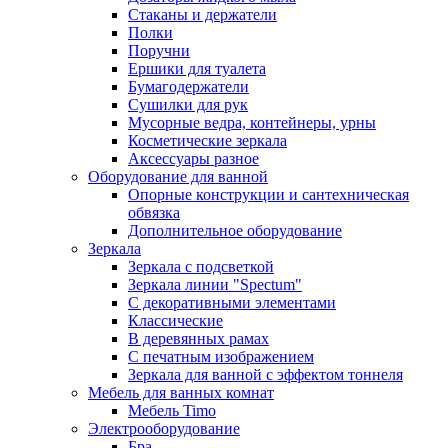
Стаканы и держатели
Полки
Поручни
Ершики для туалета
Бумагодержатели
Сушилки для рук
Мусорные ведра, контейнеры, урны
Косметические зеркала
Аксессуары разное
Оборудование для ванной
Опорные конструкции и сантехническая
обвязка
Дополнительное оборудование
Зеркала
Зеркала с подсветкой
Зеркала линии "Spectum"
С декоративными элементами
Классические
В деревянных рамах
С печатным изображением
Зеркала для ванной с эффектом тоннеля
Мебель для ванных комнат
Мебель Timo
Электрооборудование
Бра