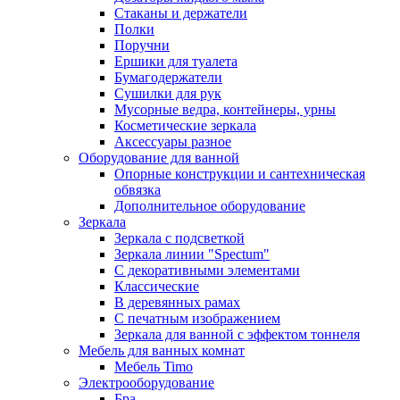
Стаканы и держатели
Полки
Поручни
Ершики для туалета
Бумагодержатели
Сушилки для рук
Мусорные ведра, контейнеры, урны
Косметические зеркала
Аксессуары разное
Оборудование для ванной
Опорные конструкции и сантехническая
обвязка
Дополнительное оборудование
Зеркала
Зеркала с подсветкой
Зеркала линии "Spectum"
С декоративными элементами
Классические
В деревянных рамах
С печатным изображением
Зеркала для ванной с эффектом тоннеля
Мебель для ванных комнат
Мебель Timo
Электрооборудование
Бра