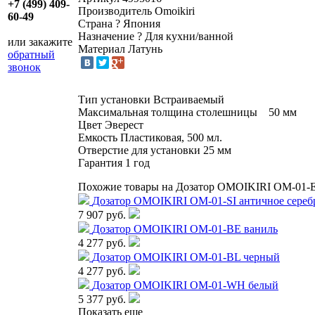
+7 (499) 409-
Производитель
Omoikiri
60-49
Страна
?
Япония
Назначение
?
Для кухни/ванной
или закажите
Материал
Латунь
обратный
звонок
Тип установки Встраиваемый
Максимальная толщина столешницы 50 мм
Цвет Эверест
Емкость Пластиковая, 500 мл.
Отверстие для установки 25 мм
Гарантия 1 год
Похожие товары на Дозатор OMOIKIRI OM-01-E
Дозатор OMOIKIRI OM-01-SI античное сереб
7 907 руб.
Дозатор OMOIKIRI OM-01-BE ваниль
4 277 руб.
Дозатор OMOIKIRI OM-01-BL черный
4 277 руб.
Дозатор OMOIKIRI OM-01-WH белый
5 377 руб.
Показать еще