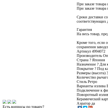
При заказе товара 
При заказе товара 
Сроки доставки со
соответствующих 
Гарантия
На весь товар, пр
Кроме того, если 
сохранения заводс
Артикул
4994072
Производитель
Om
Страна
?
Япония
Назначение
?
Для 
Покрытие
?
Под к
Размеры (высота)
Количество рычаг
Стиль
Ретро
Варианты излива
Подключение к фи
Поворотный изли
Керамический ка
Аэратор
да
Есть вопросы по товару?