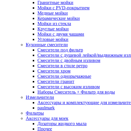
Гранитные мойки
Мойки с PVD-покрытием
Медные мойки
Керамические мойки
Мойки из стекла
Круглые мойки
Мойки с двумя чашами
Угловые мойки
Кухонные смесители
Смесители под фильтр
Смесители с душевой лейкой/выдвижным из
Смесители с двойным изливом
Смесители в стиле ретро
Смесители хром
Смесители однорычажные
Смесители гранит
Смесители с высоким изливом
Наборы Смеситель + Фильтр для воды
Измельчители
Аксессуары и комплектующие для измельчите
paulmark
Фильтры
Аксессуары для моек
Дозаторы жидкого мыла
Прочее