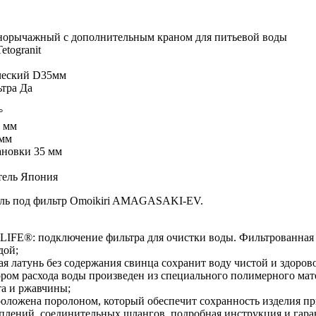
норычажный с дополнительным краном для питьевой воды
etogranit
ческий D35мм
тра Да
°
6 мм
 мм
ановки 35 мм
тель Япония
ль под фильтр Omoikiri AMAGASAKI-EV.
IFE®: подключение фильтра для очистки воды. Фильтрованная в
дой;
я латунь без содержания свинца сохранит воду чистой и здоров
ором расхода воды произведен из специального полимерного мате
та и ржавчины;
оложена поролоном, который обеспечит сохранность изделия пр
лений, соединительных шлангов, подробная инструкция и гара