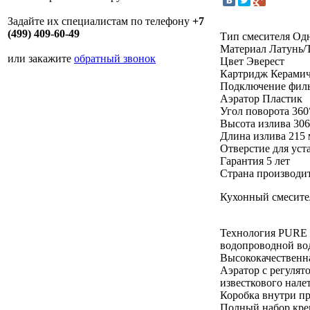
Задайте их специалистам по телефону
+7
(499) 409-60-49
Тип смесителя Од
Материал Латунь/T
или закажите
обратный звонок
Цвет Эверест
Картридж Керами
Подключение филь
Аэратор Пластик
Угол поворота 360
Высота излива 30
Длина излива 215
Отверстие для уст
Гарантия 5 лет
Страна производи
Кухонный смесите
Технология PURE L
водопроводной во
Высококачественна
Аэратор с регулят
известкового нале
Коробка внутри пр
Полный набор креп