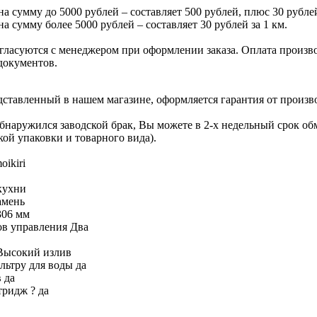
на сумму до 5000 рублей – составляет 500 рублей, плюс 30 рублей
на сумму более 5000 рублей – составляет 30 рублей за 1 км.
гласуются с менеджером при оформлении заказа. Оплата производ
документов.
едставленный в нашем магазине, оформляется гарантия от произв
обнаружился заводской брак, Вы можете в 2-х недельный срок о
кой упаковки и товарного вида).
oikiri
кухни
амень
306 мм
ов управления
Два
Высокий излив
льтру для воды
да
в
да
ртридж
?
да