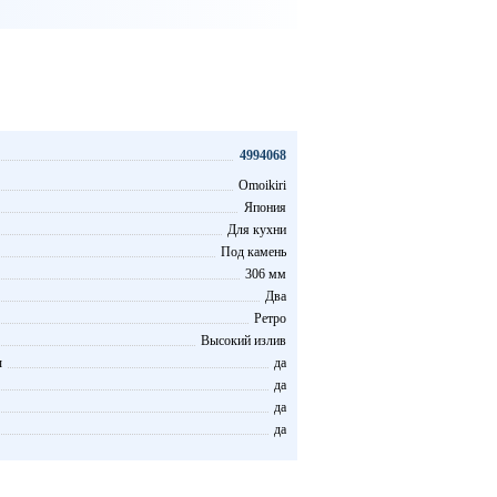
4994068
Omoikiri
Япония
Для кухни
Под камень
306 мм
Два
Ретро
Высокий излив
ы
да
да
да
да