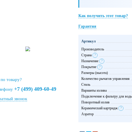
Как получить этот товар?
Гарантия
Артикул
Производитель
Страна
?
Назначение
?
Покрытие
?
Размеры (высота)
Количество рычагов управления
 по товару?
Стиль
+7 (499) 409-60-49
елефону
Варианты излива
Подключение к фильтру для вод
ратный звонок
Поворотный излив
Керамический картридж
?
Аэратор