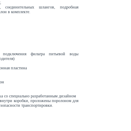
;
 соединительных шлангов, подробная
лон в комплекте.
 подключения фильтра питьевой воды
одителя)
онная пластина
он
ка со специально разработанным дизайном
внутри коробки, проложены поролоном для
зопасности транспортировки.