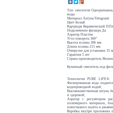
Тип смесителя Однорычажны
воды
Материал Латунь/Tetogranit
Цвет Белый
Картридж Керамический D35
Подключение фильтра Да
Аэратор Пластик
Угол поворота 360°
Высота излива 306 мм
Длина излива 215 мм
Отверстие для установки 35 
Гарантия 5 лет
Страна производитель Япони
Кухонный смеситель под фи
Технология PURE LIFE®: п
Фильтрованная вода подаетс
водопроводной водой;
Высококачественная латунь б
и здоровой;
Аэратор с регулятором ра
полимерного материала, бл
известкового налета и ржавч
Коробка внутри проложена п