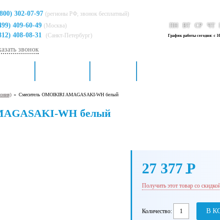
(800) 302-07-97
(регионы РФ, звонок бесплатный)
499) 409-60-49
(Москва)
ПН
ВТ
СР
ЧТ
812) 408-08-31
(Санкт-Петербург)
График работы сегодня: с 10
казать звонок
я кухни
Для ванной
Доставка
Контакты
пония)
»
Смеситель OMOIKIRI AMAGASAKI-WH белый
AMAGASAKI-WH белый
27 377
P
-
Получить этот товар со скидко
В К
Количество: