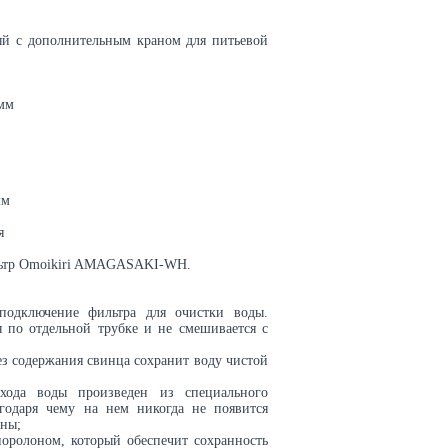
й с дополнительным краном для питьевой
мм
мм
я
льтр Omoikiri AMAGASAKI-WH.
одключение фильтра для очистки воды.
я по отдельной трубке и не смешивается с
ез содержания свинца сохранит воду чистой
схода воды произведен из специального
агодаря чему на нем никогда не появится
ины;
оролоном, который обеспечит сохранность