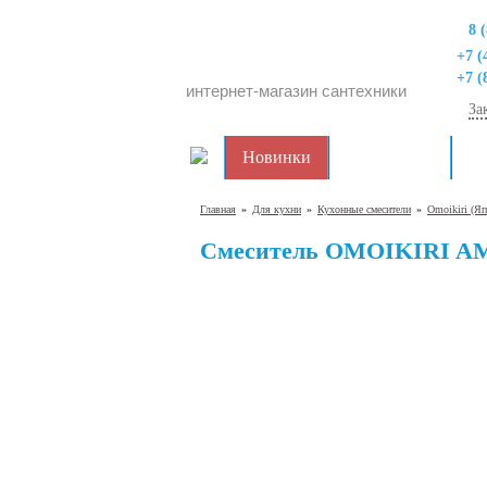
8 
+7 (
+7 (
интернет-магазин сантехники
За
Новинки
Распродажа
Дл
Главная
»
Для кухни
»
Кухонные смесители
»
Omoikiri (Я
Смеситель OMOIKIRI 