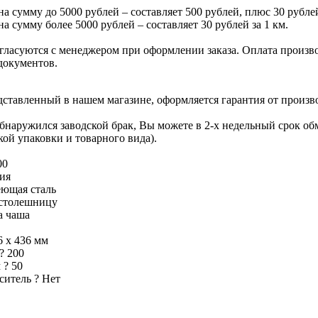
на сумму до 5000 рублей – составляет 500 рублей, плюс 30 рублей
на сумму более 5000 рублей – составляет 30 рублей за 1 км.
гласуются с менеджером при оформлении заказа. Оплата производ
документов.
едставленный в нашем магазине, оформляется гарантия от произв
обнаружился заводской брак, Вы можете в 2-х недельный срок о
кой упаковки и товарного вида).
00
ия
ющая сталь
столешницу
а чаша
6 х 436 мм
?
200
м
?
50
еситель
?
Нет