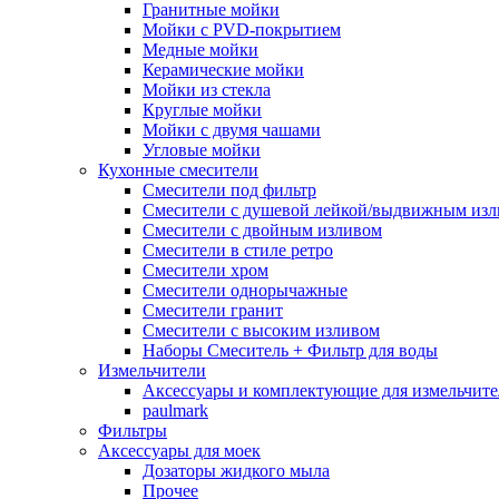
Гранитные мойки
Мойки с PVD-покрытием
Медные мойки
Керамические мойки
Мойки из стекла
Круглые мойки
Мойки с двумя чашами
Угловые мойки
Кухонные смесители
Смесители под фильтр
Смесители с душевой лейкой/выдвижным из
Смесители с двойным изливом
Смесители в стиле ретро
Смесители хром
Смесители однорычажные
Смесители гранит
Смесители с высоким изливом
Наборы Смеситель + Фильтр для воды
Измельчители
Аксессуары и комплектующие для измельчите
paulmark
Фильтры
Аксессуары для моек
Дозаторы жидкого мыла
Прочее