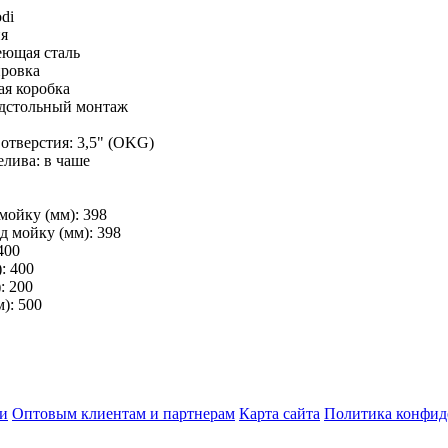
di
ия
еющая сталь
ировка
ая коробка
одстольный монтаж
отверстия: 3,5" (OKG)
лива: в чаше
мойку (мм): 398
 мойку (мм): 398
400
: 400
: 200
): 500
ки
Оптовым клиентам и партнерам
Карта сайта
Политика конфид