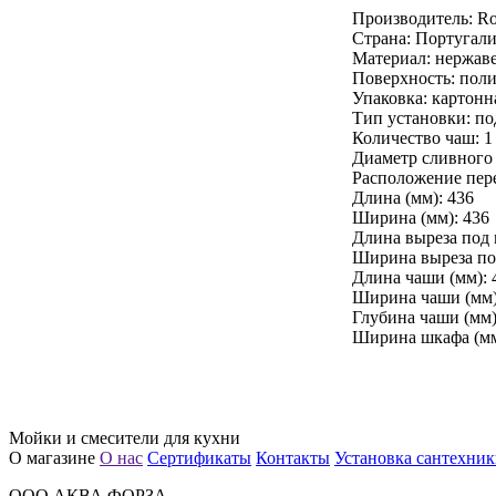
Производитель: Ro
Страна: Португал
Материал: нержав
Поверхность: пол
Упаковка: картонн
Тип установки: п
Количество чаш: 1
Диаметр сливного 
Расположение пере
Длина (мм): 436
Ширина (мм): 436
Длина выреза под 
Ширина выреза под
Длина чаши (мм): 
Ширина чаши (мм)
Глубина чаши (мм)
Ширина шкафа (мм
Мойки и смесители для кухни
О магазине
О нас
Сертификаты
Контакты
Установка сантехни
ООО АКВА ФОРЗА