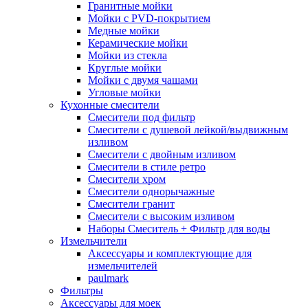
Гранитные мойки
Мойки с PVD-покрытием
Медные мойки
Керамические мойки
Мойки из стекла
Круглые мойки
Мойки с двумя чашами
Угловые мойки
Кухонные смесители
Смесители под фильтр
Смесители с душевой лейкой/выдвижным
изливом
Смесители с двойным изливом
Смесители в стиле ретро
Смесители хром
Смесители однорычажные
Смесители гранит
Смесители с высоким изливом
Наборы Смеситель + Фильтр для воды
Измельчители
Аксессуары и комплектующие для
измельчителей
paulmark
Фильтры
Аксессуары для моек