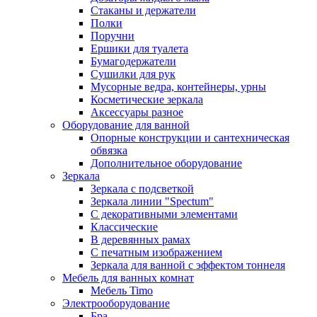
Стаканы и держатели
Полки
Поручни
Ершики для туалета
Бумагодержатели
Сушилки для рук
Мусорные ведра, контейнеры, урны
Косметические зеркала
Аксессуары разное
Оборудование для ванной
Опорные конструкции и сантехническая
обвязка
Дополнительное оборудование
Зеркала
Зеркала с подсветкой
Зеркала линии "Spectum"
С декоративными элементами
Классические
В деревянных рамах
С печатным изображением
Зеркала для ванной с эффектом тоннеля
Мебель для ванных комнат
Мебель Timo
Электрооборудование
Бра