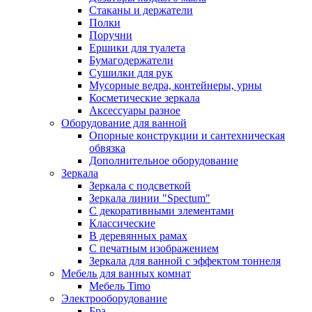
Стаканы и держатели
Полки
Поручни
Ершики для туалета
Бумагодержатели
Сушилки для рук
Мусорные ведра, контейнеры, урны
Косметические зеркала
Аксессуары разное
Оборудование для ванной
Опорные конструкции и сантехническая
обвязка
Дополнительное оборудование
Зеркала
Зеркала с подсветкой
Зеркала линии "Spectum"
С декоративными элементами
Классические
В деревянных рамах
С печатным изображением
Зеркала для ванной с эффектом тоннеля
Мебель для ванных комнат
Мебель Timo
Электрооборудование
Бра