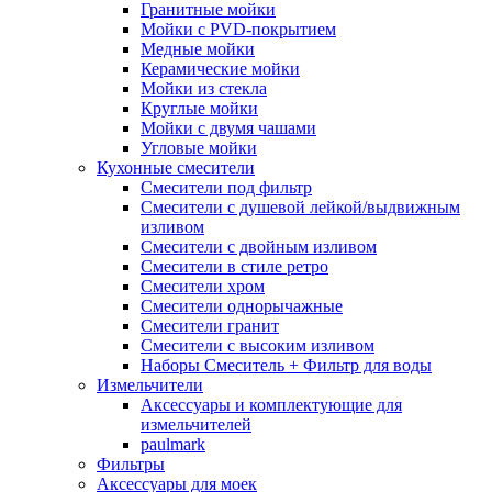
Гранитные мойки
Мойки с PVD-покрытием
Медные мойки
Керамические мойки
Мойки из стекла
Круглые мойки
Мойки с двумя чашами
Угловые мойки
Кухонные смесители
Смесители под фильтр
Смесители с душевой лейкой/выдвижным
изливом
Смесители с двойным изливом
Смесители в стиле ретро
Смесители хром
Смесители однорычажные
Смесители гранит
Смесители с высоким изливом
Наборы Смеситель + Фильтр для воды
Измельчители
Аксессуары и комплектующие для
измельчителей
paulmark
Фильтры
Аксессуары для моек