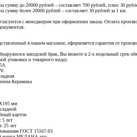
на сумму до 20000 рублей – составляет 700 рублей, плюс 30 рубле
на сумму более 20000 рублей – составляет 30 рублей за 1 км.
гласуются с менеджером при оформлении заказа. Оплата производ
документов.
едставленный в нашем магазине, оформляется гарантия от произв
обнаружился заводской брак, Вы можете в 2-х недельный срок о
кой упаковки и товарного вида).
5A
70
ладная
ления
Керамика
Х195 мм
акладной
ойный картон
 5 лет
: 25 лет
ебованиям ГОСТ 15167-93
ой марки МЕЛАНА это: