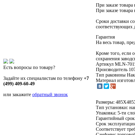
При заказе товара 
При заказе товара 
Сроки доставки со
соответствующих 
Гарантия
На весь товар, пр
Кроме того, если 
сохранения заводс
Артикул
MLN-701
Есть вопросы по товару?
Производитель
10
Тип раковины
Нак
Задайте их специалистам по телефону
+7
Материал изготов
(499) 409-60-49
или закажите
обратный звонок
Размеры: 485Х485
Тип установки: н
Упаковка: 5-ти сл
Гарантийный срок:
Срок эксплуатации
Соответствует тр
Санфаянс торгов