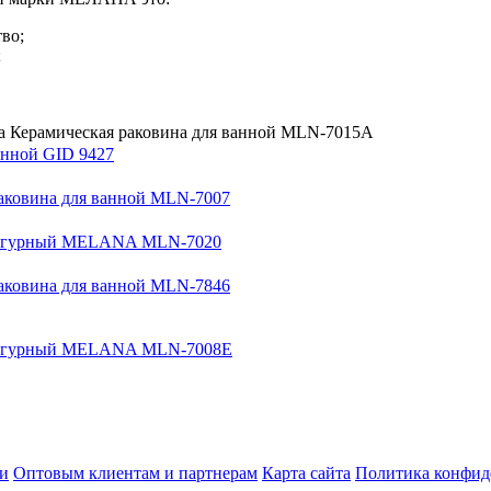
тво;
;
а Керамическая раковина для ванной MLN-7015A
анной GID 9427
аковина для ванной MLN-7007
игурный MELANA MLN-7020
аковина для ванной MLN-7846
игурный MELANA MLN-7008E
ки
Оптовым клиентам и партнерам
Карта сайта
Политика конфид