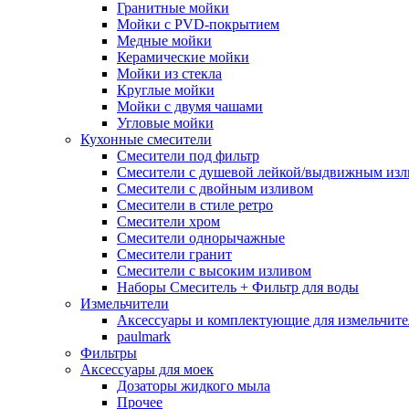
Гранитные мойки
Мойки с PVD-покрытием
Медные мойки
Керамические мойки
Мойки из стекла
Круглые мойки
Мойки с двумя чашами
Угловые мойки
Кухонные смесители
Смесители под фильтр
Смесители с душевой лейкой/выдвижным из
Смесители с двойным изливом
Смесители в стиле ретро
Смесители хром
Смесители однорычажные
Смесители гранит
Смесители с высоким изливом
Наборы Смеситель + Фильтр для воды
Измельчители
Аксессуары и комплектующие для измельчите
paulmark
Фильтры
Аксессуары для моек
Дозаторы жидкого мыла
Прочее