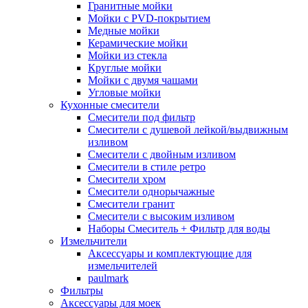
Гранитные мойки
Мойки с PVD-покрытием
Медные мойки
Керамические мойки
Мойки из стекла
Круглые мойки
Мойки с двумя чашами
Угловые мойки
Кухонные смесители
Смесители под фильтр
Смесители с душевой лейкой/выдвижным
изливом
Смесители с двойным изливом
Смесители в стиле ретро
Смесители хром
Смесители однорычажные
Смесители гранит
Смесители с высоким изливом
Наборы Смеситель + Фильтр для воды
Измельчители
Аксессуары и комплектующие для
измельчителей
paulmark
Фильтры
Аксессуары для моек