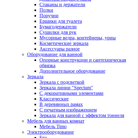
Стаканы и держатели
Полки
Поручни
Ершики для туалета
Бумагодержатели
Сушилки для рук
Мусорные ведра, контейнеры, урны
Косметические зеркала
Аксессуары разное
Оборудование для ванной
Опорные конструкции и сантехническая
обвязка
Дополнительное оборудование
Зеркала
Зеркала с подсветкой
Зеркала линии "Spectum"
С декоративными элементами
Классические
В деревянных рамах
С печатным изображением
Зеркала для ванной с эффектом тоннеля
Мебель для ванных комнат
Мебель Timo
Электрооборудование
Бра