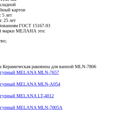
акладной
ойный картон
 5 лет
: 25 лет
ебованиям ГОСТ 15167-93
ой марки МЕЛАНА это:
тво;
;
а Керамическая раковина для ванной MLN-7806
игурный MELANA MLN-7657
игурный MELANA MLN-A054
игурный MELANA LT-4012
игурный MELANA MLN-7005A