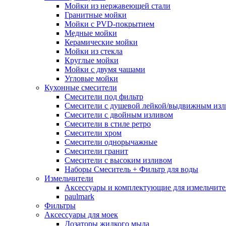
Мойки из нержавеющей стали
Гранитные мойки
Мойки с PVD-покрытием
Медные мойки
Керамические мойки
Мойки из стекла
Круглые мойки
Мойки с двумя чашами
Угловые мойки
Кухонные смесители
Смесители под фильтр
Смесители с душевой лейкой/выдвижным из
Смесители с двойным изливом
Смесители в стиле ретро
Смесители хром
Смесители однорычажные
Смесители гранит
Смесители с высоким изливом
Наборы Смеситель + Фильтр для воды
Измельчители
Аксессуары и комплектующие для измельчите
paulmark
Фильтры
Аксессуары для моек
Дозаторы жидкого мыла