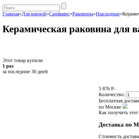
Главная
»
Для ванной
»
Санфаянс
»
Раковины
»
Накладные
»
Керами
Керамическая раковина для 
Этот товар купили
1 раз
за последние 30 дней
5 876
P
-
Количество:
Бесплатная достав
по Москве
Как получить этот
Доставка по М
Стоимость доставк