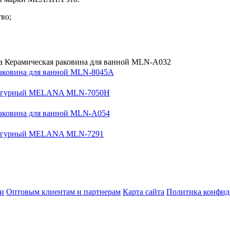
тво;
;
а Керамическая раковина для ванной MLN-A032
раковина для ванной MLN-8045A
игурный MELANA MLN-7050H
раковина для ванной MLN-A054
игурный MELANA MLN-7291
ки
Оптовым клиентам и партнерам
Карта сайта
Политика конфид