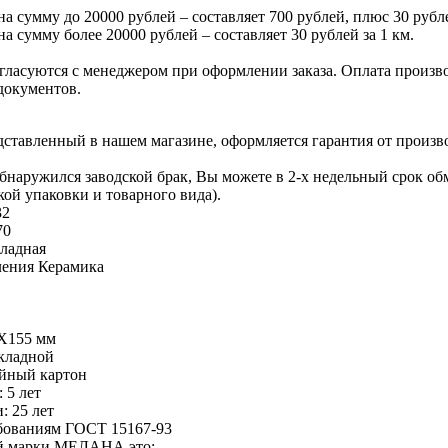
на сумму до 20000 рублей – составляет 700 рублей, плюс 30 рубле
на сумму более 20000 рублей – составляет 30 рублей за 1 км.
гласуются с менеджером при оформлении заказа. Оплата производ
документов.
едставленный в нашем магазине, оформляется гарантия от произв
обнаружился заводской брак, Вы можете в 2-х недельный срок о
кой упаковки и товарного вида).
32
70
ладная
ления
Керамика
Х155 мм
акладной
ойный картон
 5 лет
: 25 лет
ебованиям ГОСТ 15167-93
ой марки МЕЛАНА это: