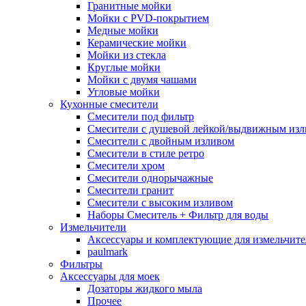
Гранитные мойки
Мойки с PVD-покрытием
Медные мойки
Керамические мойки
Мойки из стекла
Круглые мойки
Мойки с двумя чашами
Угловые мойки
Кухонные смесители
Смесители под фильтр
Смесители с душевой лейкой/выдвижным из
Смесители с двойным изливом
Смесители в стиле ретро
Смесители хром
Смесители однорычажные
Смесители гранит
Смесители с высоким изливом
Наборы Смеситель + Фильтр для воды
Измельчители
Аксессуары и комплектующие для измельчите
paulmark
Фильтры
Аксессуары для моек
Дозаторы жидкого мыла
Прочее