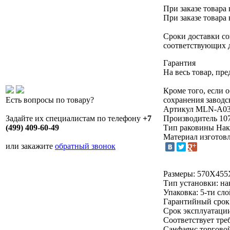
При заказе товара 
При заказе товара 
Сроки доставки со
соответствующих 
Гарантия
На весь товар, пр
Кроме того, если 
сохранения заводс
Есть вопросы по товару?
Артикул
MLN-A0
Производитель
10
Задайте их специалистам по телефону
+7
Тип раковины
Нак
(499) 409-60-49
Материал изготов
или закажите
обратный звонок
Размеры: 570Х455
Тип установки: н
Упаковка: 5-ти сл
Гарантийный срок:
Срок эксплуатации
Соответствует тр
Санфаянс торгов