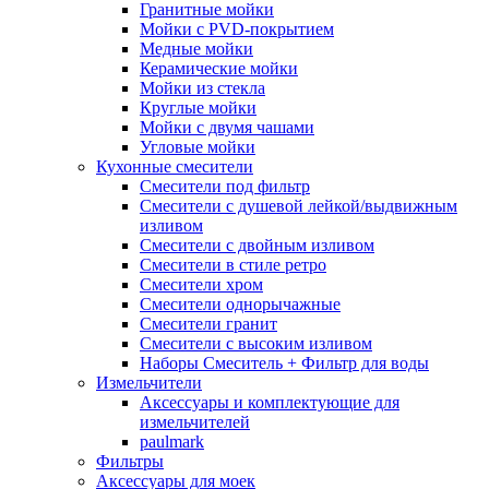
Гранитные мойки
Мойки с PVD-покрытием
Медные мойки
Керамические мойки
Мойки из стекла
Круглые мойки
Мойки с двумя чашами
Угловые мойки
Кухонные смесители
Смесители под фильтр
Смесители с душевой лейкой/выдвижным
изливом
Смесители с двойным изливом
Смесители в стиле ретро
Смесители хром
Смесители однорычажные
Смесители гранит
Смесители с высоким изливом
Наборы Смеситель + Фильтр для воды
Измельчители
Аксессуары и комплектующие для
измельчителей
paulmark
Фильтры
Аксессуары для моек