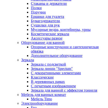
Стаканы и держатели
Полки
Поручни
Ершики для туалета
Бумагодержатели
Сушилки для рук
Мусорные ведра, контейнеры, урны
Косметические зеркала
Аксессуары разное
Оборудование для ванной
Опорные конструкции и сантехническая
обвязка
Дополнительное оборудование
Зеркала
Зеркала с подсветкой
Зеркала линии "Spectum"
С декоративными элементами
Классические
В деревянных рамах
С печатным изображением
Зеркала для ванной с эффектом тоннеля
Мебель для ванных комнат
Мебель Timo
Электрооборудование
Бра