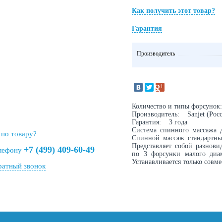
Как получить этот товар?
Гарантия
Производитель
Количество и типы форсунок
Производитель: Sanjet (Росс
Гарантия: 3 года
Система спинного массажа д
 по товару?
Спинной массаж стандартны
Представляет собой разнови
+7 (499) 409-60-49
елефону
по 3 форсунки малого диам
Устанавливается только совм
ратный звонок