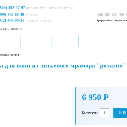
(800) 302-07-97
(регионы РФ, звонок бесплатный)
499) 409-60-49
(Москва)
ПН
ВТ
СР
ЧТ
812) 408-08-31
(Санкт-Петербург)
График работы сегодня: вы
казать звонок
я кухни
Для ванной
Доставка
Контакты
мрамора "ротатив"
а для ванн из литьевого мрамора "ротатив"
6 950
P
-
В К
Количество: