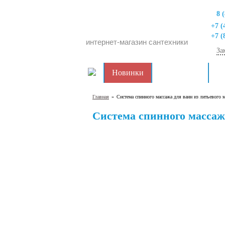
8 
+7 (
+7 (
интернет-магазин сантехники
За
Новинки
Распродажа
Дл
Главная
»
Система спинного массажа для ванн из литьевого 
Система спинного массаж