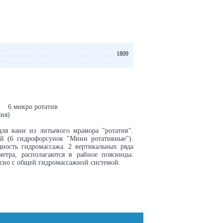
1809
: 6 микро ротатив
ия)
ля ванн из литьевого мрамора "ротатив".
й (6 гидрофорсунок "Мини ротативные").
дность гидромассажа. 2 вертикальных ряда
етра, располагаются в райное поясницы.
есно с общей гидромассажной системой.