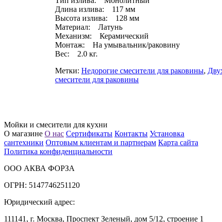
Тип излива: Монолитный
Длина излива: 117 мм
Высота излива: 128 мм
Материал: Латунь
Механизм: Керамический
Монтаж: На умывальник/раковину
Вес: 2.0 кг.
Метки:
Недорогие смесители для раковины
,
Дву
смесители для раковины
Мойки и смесители для кухни
О магазине
О нас
Сертификаты
Контакты
Установка
сантехники
Оптовым клиентам и партнерам
Карта сайта
Политика конфиденциальности
ООО АКВА ФОРЗА
ОГРН: 5147746251120
Юридический адрес:
111141, г. Москва, Проспект Зеленый, дом 5/12, строение 1