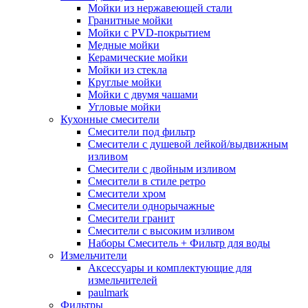
Мойки из нержавеющей стали
Гранитные мойки
Мойки с PVD-покрытием
Медные мойки
Керамические мойки
Мойки из стекла
Круглые мойки
Мойки с двумя чашами
Угловые мойки
Кухонные смесители
Смесители под фильтр
Смесители с душевой лейкой/выдвижным
изливом
Смесители с двойным изливом
Смесители в стиле ретро
Смесители хром
Смесители однорычажные
Смесители гранит
Смесители с высоким изливом
Наборы Смеситель + Фильтр для воды
Измельчители
Аксессуары и комплектующие для
измельчителей
paulmark
Фильтры