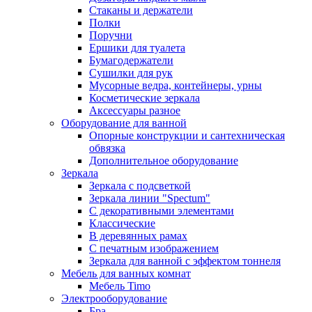
Стаканы и держатели
Полки
Поручни
Ершики для туалета
Бумагодержатели
Сушилки для рук
Мусорные ведра, контейнеры, урны
Косметические зеркала
Аксессуары разное
Оборудование для ванной
Опорные конструкции и сантехническая
обвязка
Дополнительное оборудование
Зеркала
Зеркала с подсветкой
Зеркала линии "Spectum"
С декоративными элементами
Классические
В деревянных рамах
С печатным изображением
Зеркала для ванной с эффектом тоннеля
Мебель для ванных комнат
Мебель Timo
Электрооборудование
Бра