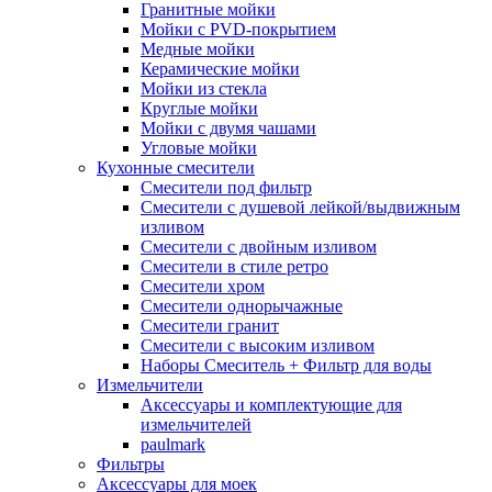
Гранитные мойки
Мойки с PVD-покрытием
Медные мойки
Керамические мойки
Мойки из стекла
Круглые мойки
Мойки с двумя чашами
Угловые мойки
Кухонные смесители
Смесители под фильтр
Смесители с душевой лейкой/выдвижным
изливом
Смесители с двойным изливом
Смесители в стиле ретро
Смесители хром
Смесители однорычажные
Смесители гранит
Смесители с высоким изливом
Наборы Смеситель + Фильтр для воды
Измельчители
Аксессуары и комплектующие для
измельчителей
paulmark
Фильтры
Аксессуары для моек