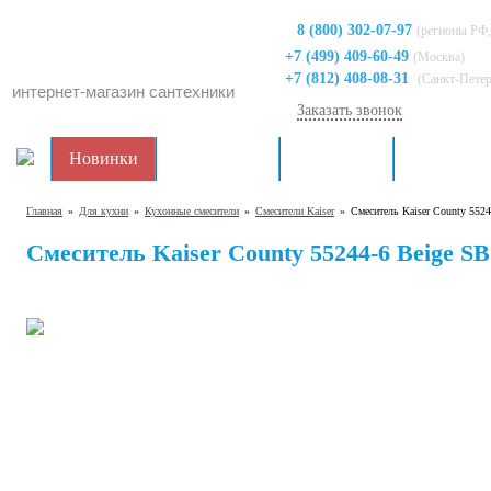
8 (800) 302-07-97
(регионы РФ,
+7 (499) 409-60-49
(Москва)
+7 (812) 408-08-31
(Санкт-Пете
интернет-магазин сантехники
Заказать звонок
Новинки
Распродажа
Для кухни
Для ванно
Главная
»
Для кухни
»
Кухонные смесители
»
Смесители Kaiser
»
Смеситель Kaiser County 552
Смеситель Kaiser County 55244-6 Beige 