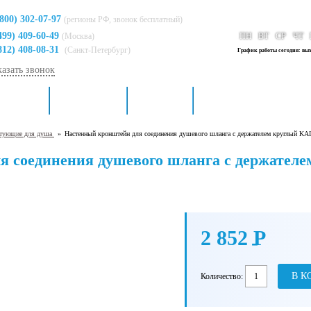
(800) 302-07-97
(регионы РФ, звонок бесплатный)
499) 409-60-49
(Москва)
ПН
ВТ
СР
ЧТ
812) 408-08-31
(Санкт-Петербург)
График работы сегодня: вы
казать звонок
я кухни
Для ванной
Доставка
Контакты
ктующие для душа
»
Настенный кронштейн для соединения душевого шланга с держателем круглый KA
я соединения душевого шланга с держател
2 852
P
-
В К
Количество: