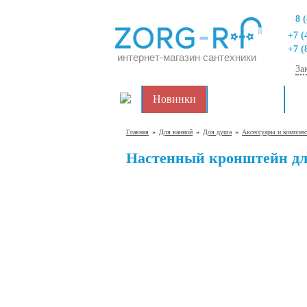
8 
+7 (
+7 (
интернет-магазин сантехники
За
Новинки
Распродажа
Дл
Главная
»
Для ванной
»
Для душа
»
Аксессуары и компле
Настенный кронштейн дл