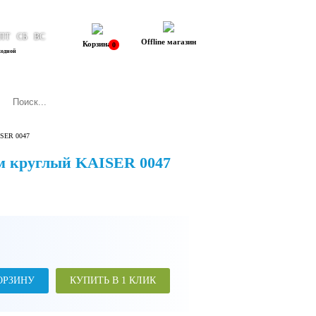
ПТ
СБ
ВС
Offline магазин
Корзина
0
ходной
ISER 0047
ем круглый KAISER 0047
ОРЗИНУ
КУПИТЬ В 1 КЛИК