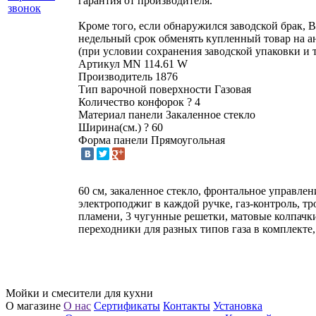
гарантия от производителя.
звонок
Кроме того, если обнаружился заводской брак, В
недельный срок обменять купленный товар на 
(при условии сохранения заводской упаковки и 
Артикул
MN 114.61 W
Производитель
1876
Тип варочной поверхности
Газовая
Количество конфорок
?
4
Материал панели
Закаленное стекло
Ширина(см.)
?
60
Форма панели
Прямоугольная
60 см, закаленное стекло, фронтальное управлен
электроподжиг в каждой ручке, газ-контроль, т
пламени, 3 чугунные решетки, матовые колпачки
переходники для разных типов газа в комплекте,
Мойки и смесители для кухни
О магазине
О нас
Сертификаты
Контакты
Установка