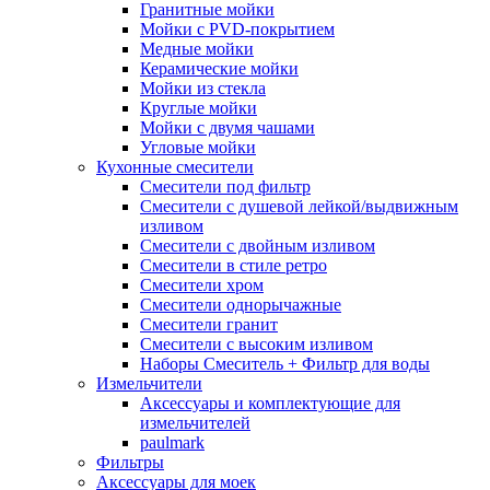
Гранитные мойки
Мойки с PVD-покрытием
Медные мойки
Керамические мойки
Мойки из стекла
Круглые мойки
Мойки с двумя чашами
Угловые мойки
Кухонные смесители
Смесители под фильтр
Смесители с душевой лейкой/выдвижным
изливом
Смесители с двойным изливом
Смесители в стиле ретро
Смесители хром
Смесители однорычажные
Смесители гранит
Смесители с высоким изливом
Наборы Смеситель + Фильтр для воды
Измельчители
Аксессуары и комплектующие для
измельчителей
paulmark
Фильтры
Аксессуары для моек