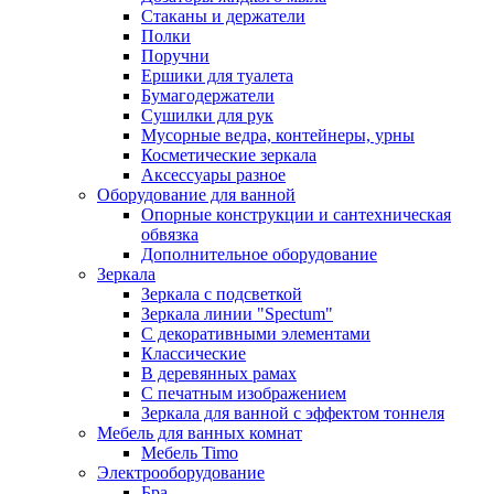
Стаканы и держатели
Полки
Поручни
Ершики для туалета
Бумагодержатели
Сушилки для рук
Мусорные ведра, контейнеры, урны
Косметические зеркала
Аксессуары разное
Оборудование для ванной
Опорные конструкции и сантехническая
обвязка
Дополнительное оборудование
Зеркала
Зеркала с подсветкой
Зеркала линии "Spectum"
С декоративными элементами
Классические
В деревянных рамах
С печатным изображением
Зеркала для ванной с эффектом тоннеля
Мебель для ванных комнат
Мебель Timo
Электрооборудование
Бра