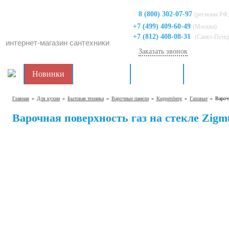
8 (800) 302-07-97
(регионы РФ,
+7 (499) 409-60-49
(Москва)
+7 (812) 408-08-31
(Санкт-Пете
интернет-магазин сантехники
Заказать звонок
Новинки
Распродажа
Для кухни
Для ванно
Главная
»
Для кухни
»
Бытовая техника
»
Варочные панели
»
Kuppersberg
»
Газовые
»
Вароч
Варочная поверхность газ на стекле Zigm