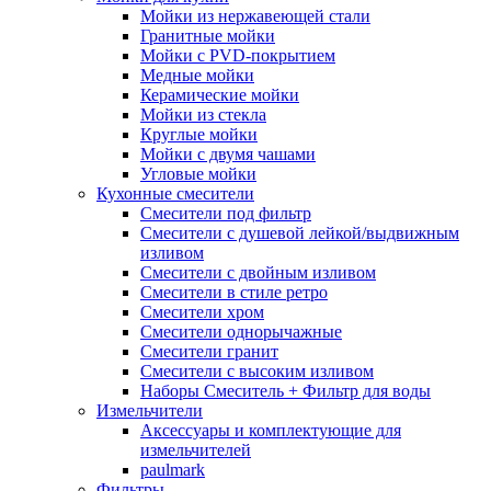
Мойки из нержавеющей стали
Гранитные мойки
Мойки с PVD-покрытием
Медные мойки
Керамические мойки
Мойки из стекла
Круглые мойки
Мойки с двумя чашами
Угловые мойки
Кухонные смесители
Смесители под фильтр
Смесители с душевой лейкой/выдвижным
изливом
Смесители с двойным изливом
Смесители в стиле ретро
Смесители хром
Смесители однорычажные
Смесители гранит
Смесители с высоким изливом
Наборы Смеситель + Фильтр для воды
Измельчители
Аксессуары и комплектующие для
измельчителей
paulmark
Фильтры