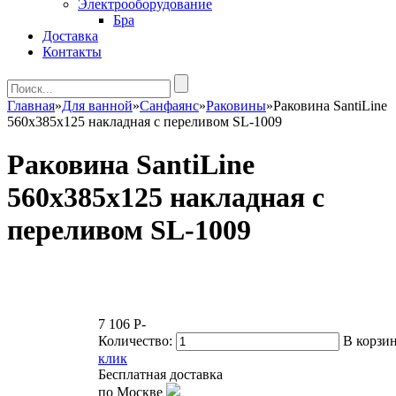
Электрооборудование
Бра
Доставка
Контакты
Главная
»
Для ванной
»
Санфаянс
»
Раковины
»
Раковина SantiLine
560х385х125 накладная с переливом SL-1009
Раковина SantiLine
560х385х125 накладная с
переливом SL-1009
7 106
P
-
Количество:
В корзи
клик
Бесплатная доставка
по Москве