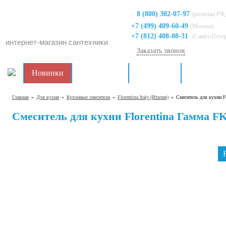
8 (800) 302-07-97
(регионы РФ,
+7 (499) 409-60-49
(Москва)
+7 (812) 408-08-31
(Санкт-Пете
интернет-магазин сантехники
Заказать звонок
Новинки
Распродажа
Для кухни
Для ванно
Главная
»
Для кухни
»
Кухонные смесители
»
Florentina Italy (Италия)
»
Смеситель для кухни F
Смеситель для кухни Florentina Гамма FK