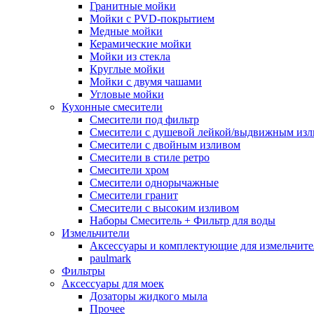
Гранитные мойки
Мойки с PVD-покрытием
Медные мойки
Керамические мойки
Мойки из стекла
Круглые мойки
Мойки с двумя чашами
Угловые мойки
Кухонные смесители
Смесители под фильтр
Смесители с душевой лейкой/выдвижным из
Смесители с двойным изливом
Смесители в стиле ретро
Смесители хром
Смесители однорычажные
Смесители гранит
Смесители с высоким изливом
Наборы Смеситель + Фильтр для воды
Измельчители
Аксессуары и комплектующие для измельчите
paulmark
Фильтры
Аксессуары для моек
Дозаторы жидкого мыла
Прочее