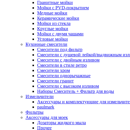
Гранитные мойки
Мойки с PVD-покрытием
Медные мойки
Керамические мойки
Мойки из стекла
Круглые мойки
Мойки с двумя чашами
Угловые мойки
Кухонные смесители
Смесители под фильтр
Смесители с душевой лейкой/выдвижным из
Смесители с двойным изливом
Смесители в стиле ретро
Смесители хром
Смесители однорычажные
Смесители гранит
Смесители с высоким изливом
Наборы Смеситель + Фильтр для воды
Измельчители
Аксессуары и комплектующие для измельчите
paulmark
Фильтры
Аксессуары для моек
Дозаторы жидкого мыла
Прочее