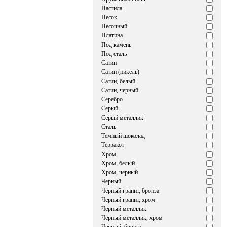
Пастила
Песок
Песочный
Платина
Под камень
Под сталь
Сатин
Сатин (никель)
Сатин, белый
Сатин, черный
Серебро
Серый
Серый металлик
Сталь
Темный шоколад
Терракот
Хром
Хром, белый
Хром, черный
Черный
Черный гранит, бронза
Черный гранит, хром
Черный металлик
Черный металлик, хром