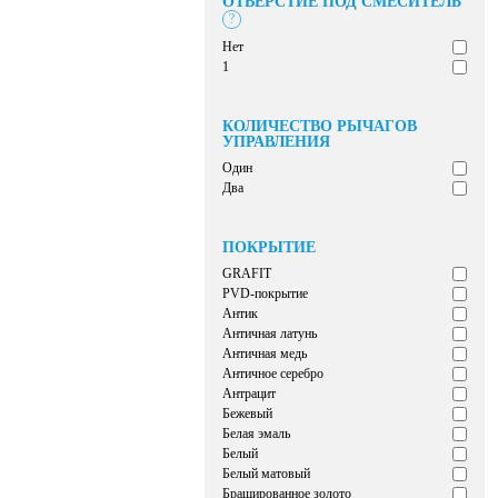
ОТВЕРСТИЕ ПОД СМЕСИТЕЛЬ
?
Нет
1
КОЛИЧЕСТВО РЫЧАГОВ
УПРАВЛЕНИЯ
Один
Два
ПОКРЫТИЕ
GRAFIT
PVD-покрытие
Антик
Античная латунь
Античная медь
Античное серебро
Антрацит
Бежевый
Белая эмаль
Белый
Белый матовый
Брашированное золото