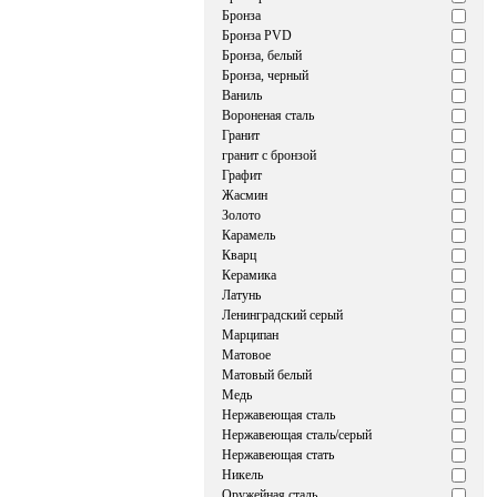
Бронза
Бронза PVD
Бронза, белый
Бронза, черный
Ваниль
Вороненая сталь
Гранит
гранит с бронзой
Графит
Жасмин
Золото
Карамель
Кварц
Керамика
Латунь
Ленинградский серый
Марципан
Матовое
Матовый белый
Медь
Нержавеющая сталь
Нержавеющая сталь/серый
Нержавеющая стать
Никель
Оружейная сталь