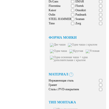
Dr.Gans
EMAR
Florentina
Flortek
Kaiser
Omoikiri
Oulin
Paulmark
STEEL HAMMER
Seaman
Timo
Zorg
ФОРМА МОЙКИ
МАТЕРИАЛ
?
Нержавеющая сталь
Гранит
Сталь с PVD-покрытием
ТИП МОНТАЖА