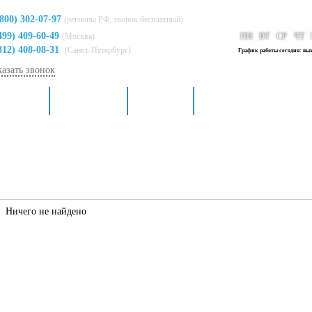
(800) 302-07-97
(регионы РФ, звонок бесплатный)
499) 409-60-49
(Москва)
ПН
ВТ
СР
ЧТ
812) 408-08-31
(Санкт-Петербург)
График работы сегодня: вы
казать звонок
я кухни
Для ванной
Доставка
Контакты
Ничего не найдено