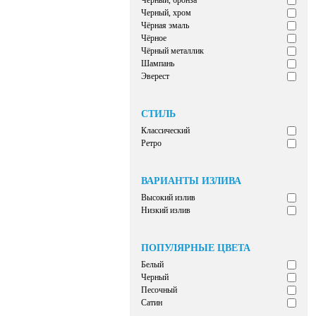
Черный, бронза
Черный, хром
Чёрная эмаль
Чёрное
Чёрный металлик
Шампань
Эверест
СТИЛЬ
Классический
Ретро
ВАРИАНТЫ ИЗЛИВА
Высокий излив
Низкий излив
ПОПУЛЯРНЫЕ ЦВЕТА
Белый
Черный
Песочный
Сатин