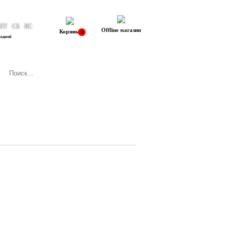
ПТ
СБ
ВС
Offline магазин
Корзина
0
ходной