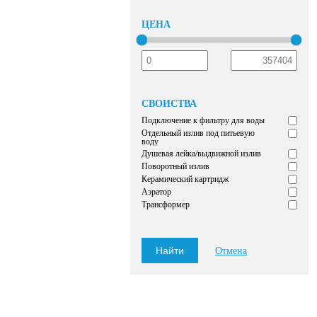
ЦЕНА
СВОЙСТВА
Подключение к фильтру для воды
Отдельный излив под питьевую
воду
Душевая лейка/выдвижной излив
Поворотный излив
Керамический картридж
Аэратор
Трансформер
Отмена