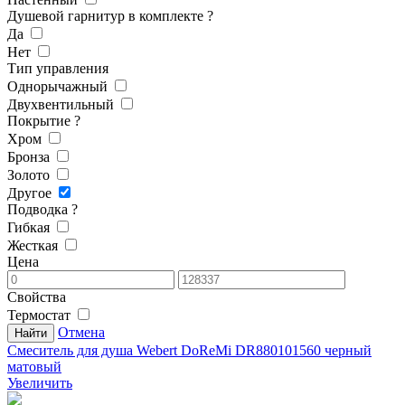
Душевой гарнитур в комплекте
?
Да
Нет
Тип управления
Однорычажный
Двухвентильный
Покрытие
?
Хром
Бронза
Золото
Другое
Подводка
?
Гибкая
Жесткая
Цена
Свойства
Термостат
Отмена
Смеситель для душа Webert DoReMi DR880101560 черный
матовый
Увеличить