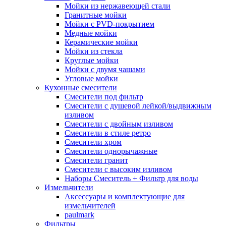
Мойки из нержавеющей стали
Гранитные мойки
Мойки с PVD-покрытием
Медные мойки
Керамические мойки
Мойки из стекла
Круглые мойки
Мойки с двумя чашами
Угловые мойки
Кухонные смесители
Смесители под фильтр
Смесители с душевой лейкой/выдвижным
изливом
Смесители с двойным изливом
Смесители в стиле ретро
Смесители хром
Смесители однорычажные
Смесители гранит
Смесители с высоким изливом
Наборы Смеситель + Фильтр для воды
Измельчители
Аксессуары и комплектующие для
измельчителей
paulmark
Фильтры