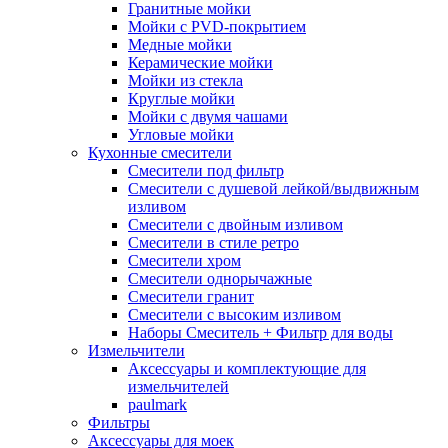
Гранитные мойки
Мойки с PVD-покрытием
Медные мойки
Керамические мойки
Мойки из стекла
Круглые мойки
Мойки с двумя чашами
Угловые мойки
Кухонные смесители
Смесители под фильтр
Смесители с душевой лейкой/выдвижным
изливом
Смесители с двойным изливом
Смесители в стиле ретро
Смесители хром
Смесители однорычажные
Смесители гранит
Смесители с высоким изливом
Наборы Смеситель + Фильтр для воды
Измельчители
Аксессуары и комплектующие для
измельчителей
paulmark
Фильтры
Аксессуары для моек