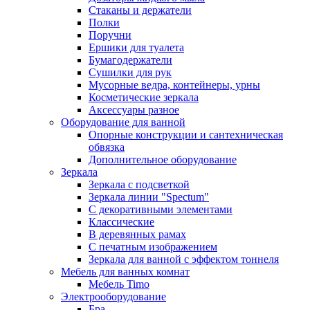
Стаканы и держатели
Полки
Поручни
Ершики для туалета
Бумагодержатели
Сушилки для рук
Мусорные ведра, контейнеры, урны
Косметические зеркала
Аксессуары разное
Оборудование для ванной
Опорные конструкции и сантехническая
обвязка
Дополнительное оборудование
Зеркала
Зеркала с подсветкой
Зеркала линии "Spectum"
С декоративными элементами
Классические
В деревянных рамах
С печатным изображением
Зеркала для ванной с эффектом тоннеля
Мебель для ванных комнат
Мебель Timo
Электрооборудование
Бра