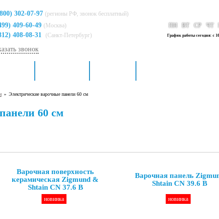
(800) 302-07-97
(регионы РФ, звонок бесплатный)
499) 409-60-49
(Москва)
ПН
ВТ
СР
ЧТ
812) 408-08-31
(Санкт-Петербург)
График работы сегодня: с 10
казать звонок
я кухни
Для ванной
Доставка
Контакты
и
»
Электрические варочные панели 60 см
панели 60 см
Варочная поверхность
Варочная панель Zigmu
керамическая Zigmund &
Shtain CN 39.6 B
Shtain CN 37.6 B
новинка
новинка