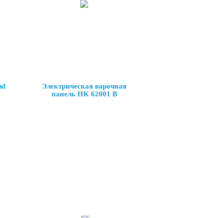
nd
Электрическая варочная
панель HK 62001 B