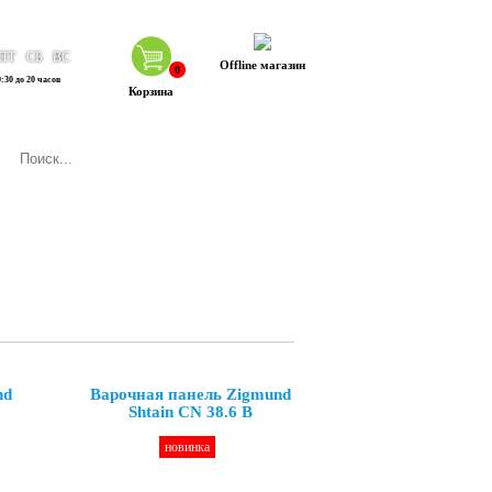
ПТ
СБ
ВС
Offline магазин
0
:30 до 20 часов
Корзина
nd
Варочная панель Zigmund
Shtain CN 38.6 B
новинка