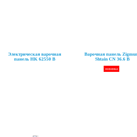
Электрическая варочная
Варочная панель Zigmu
панель HK 62550 B
Shtain CN 36.6 B
новинка