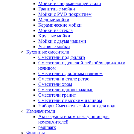
Мойки из нержавеющей стали
Гранитные мойки
Мойки с PVD-покрытием
Медные мойки
Керамические мойки
Мойки из стекла
Круглые мойки
Мойки с двумя чашами
Угловые мойки
Кухонные смесители
Смесители под фильтр
Смесители с душевой лейкой/выдвижным
изливом
Смесители с двойным изливом
Смесители в стиле ретро
Смесители хром
Смесители однорычажные
Смесители гранит
Смесители с высоким изливом
Наборы Смеситель + Фильтр для воды
Измельчители
Аксессуары и комплектующие для
измельчителей
paulmark
Фильтры