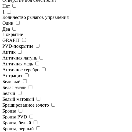
Отверстие под смеситель
?
Нет
1
Количество рычагов управления
Один
Два
Покрытие
GRAFIT
PVD-покрытие
Антик
Античная латунь
Античная медь
Античное серебро
Антрацит
Бежевый
Белая эмаль
Белый
Белый матовый
Брашированное золото
Бронза
Бронза PVD
Бронза, белый
Бронза, черный