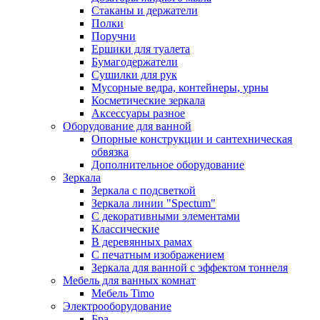
Стаканы и держатели
Полки
Поручни
Ершики для туалета
Бумагодержатели
Сушилки для рук
Мусорные ведра, контейнеры, урны
Косметические зеркала
Аксессуары разное
Оборудование для ванной
Опорные конструкции и сантехническая
обвязка
Дополнительное оборудование
Зеркала
Зеркала с подсветкой
Зеркала линии "Spectum"
С декоративными элементами
Классические
В деревянных рамах
С печатным изображением
Зеркала для ванной с эффектом тоннеля
Мебель для ванных комнат
Мебель Timo
Электрооборудование
Бра