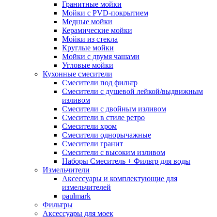
Гранитные мойки
Мойки с PVD-покрытием
Медные мойки
Керамические мойки
Мойки из стекла
Круглые мойки
Мойки с двумя чашами
Угловые мойки
Кухонные смесители
Смесители под фильтр
Смесители с душевой лейкой/выдвижным
изливом
Смесители с двойным изливом
Смесители в стиле ретро
Смесители хром
Смесители однорычажные
Смесители гранит
Смесители с высоким изливом
Наборы Смеситель + Фильтр для воды
Измельчители
Аксессуары и комплектующие для
измельчителей
paulmark
Фильтры
Аксессуары для моек