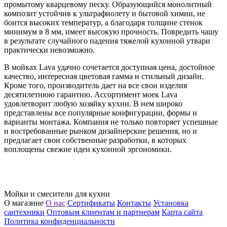
промытому кварцевому песку. Образующийся монолитный
композит устойчив к ультрафиолету и бытовой химии, не
боится высоких температур, а благодаря толщине стенок
минимум в 8 мм, имеет высокую прочность. Повредить чашу
в результате случайного падения тяжелой кухонной утвари
практически невозможно.
В мойках Lava удачно сочетается доступная цена, достойное
качество, интересная цветовая гамма и стильный дизайн.
Кроме того, производитель дает на все свои изделия
десятилетнюю гарантию. Ассортимент моек Lava
удовлетворит любую хозяйку кухни. В нем широко
представлены все популярные конфигурации, формы и
варианты монтажа. Компания не только повторяет успешные
и востребованные рынком дизайнерские решения, но и
предлагает свои собственные разработки, в которых
воплощены свежие идеи кухонной эргономики.
Мойки и смесители для кухни
О магазине
О нас
Сертификаты
Контакты
Установка
сантехники
Оптовым клиентам и партнерам
Карта сайта
Политика конфиденциальности