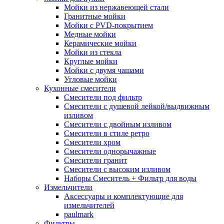
Мойки из нержавеющей стали
Гранитные мойки
Мойки с PVD-покрытием
Медные мойки
Керамические мойки
Мойки из стекла
Круглые мойки
Мойки с двумя чашами
Угловые мойки
Кухонные смесители
Смесители под фильтр
Смесители с душевой лейкой/выдвижным
изливом
Смесители с двойным изливом
Смесители в стиле ретро
Смесители хром
Смесители однорычажные
Смесители гранит
Смесители с высоким изливом
Наборы Смеситель + Фильтр для воды
Измельчители
Аксессуары и комплектующие для
измельчителей
paulmark
Фильтры